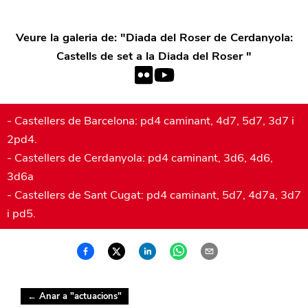
Veure la galeria de: "
Diada del Roser de Cerdanyola:
Castells de set a la Diada del Roser
"
- Castellers de Barcelona: pd4 caminant, 4d7, 5d7, 3d7 i
2pd4.
- Castellers de Cerdanyola: pd4 caminant, 3d6, 4d6,
3d6a
- Castellers de Sant Cugat: pd4 caminant, 5d7, 4d7a, 3d7
i pd5.
← Anar a "
actuacions
"