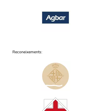
Reconeixements
: