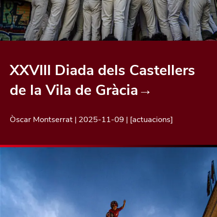
XXVIII Diada dels Castellers
de la Vila de Gràcia
→
Òscar Montserrat
|
2025-11-09
| [
actuacions
]