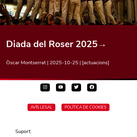
Diada del Roser 2025
→
Òscar Montserrat
|
2025-10-25
| [
actuacions
]
AVÍS LEGAL
POLÍTICA DE COOKIES
Suport
: