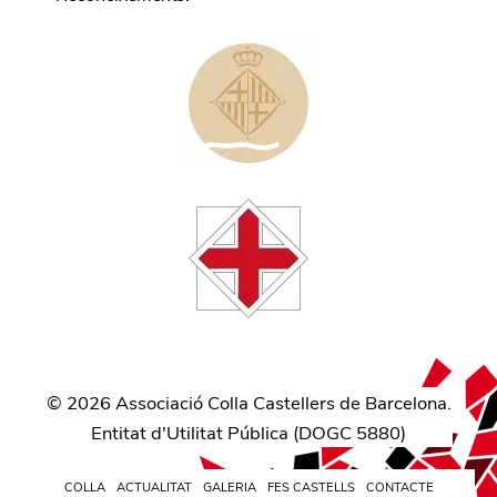
©
2026
Associació Colla Castellers de Barcelona.
Entitat d'Utilitat Pública (
DOGC 5880
)
COLLA
ACTUALITAT
GALERIA
FES CASTELLS
CONTACTE