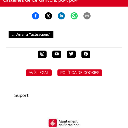
Castellers de Cerdanyola: pd4, pd4
← Anar a "
actuacions
"
AVÍS LEGAL
POLÍTICA DE COOKIES
Suport
: