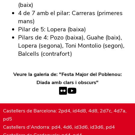
(baix)
4 de 7 amb el pilar: Carreras (primeres
mans)
Pilar de 5: Lopera (baixa)
Pilars de 4: Pozo (baixa), Guahe (baix),
Lopera (segona), Toni Montolio (segon),
Balcells (contrafort)
Veure la galeria de: "
Festa Major del Poblenou:
Diada amb clars i obscurs
"
Castellers de Barcelona: 2pd4, id4d8, 4d8, 2d7c, 4d7a,
pd5
Castellers d'Andorra: pd4, 4d6, id3d6, id3d6, pd4