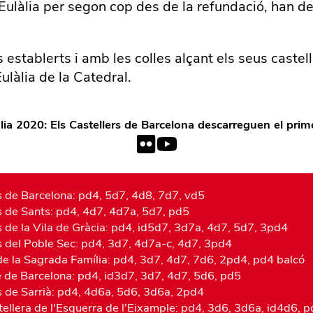
Eulàlia per segon cop des de la refundació, han des
s establerts i amb les colles alçant els seus castel
ulàlia de la Catedral.
lia 2020: Els Castellers de Barcelona descarreguen el prim
s de Barcelona: pd4, 5d7, 4d8, 7d7, vd5
s de Sants: pd4, 4d7, 4d7a, 5d7, pd5
s de la Vila de Gràcia: pd4, id5d7, 3d7a, 4d7, 5d7, 3pd4
s del Poble Sec: pd4, 3d7, 4d7a-c, 4d7, 3pd4
e la Sagrada Família: pd4, 3d7, 4d7, 7d6, 2pd4, pd4 balcó
e de Barcelona: pd4, id3d7, 3d7, 4d7, 5d6, pd5
s de Sarrià: pd4, 4d6a, 5d6, 3d6a, 2pd4
tellera de l'Esquerra de l'Eixample: pd4, 3d6, 3d6a, id4d6,