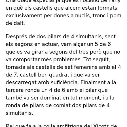
Una diada especial ja que és l’ocasió de l’any
en què els castells que alcem estan formats
exclusivament per dones a nuclis, tronc i pom
de dalt.
Després de dos pilars de 4 simultanis, sent
els segons en actuar, vam alçar un 5 de 6
que es va girar a segons del tres però que no
va comportar més problemes. Tot seguit,
tornada als castells de set femenins amb el 4
de 7, castell ben quadrat i que va ser
descarregat amb suficiència. Finalment a la
tercera ronda un 4 de 6 amb el pilar que
també va ser dominat en tot moment, i a la
ronda de pilars de comiat dos pilars de 4
simultanis.
Pel que fa a la colla amfitriona del Xicots de