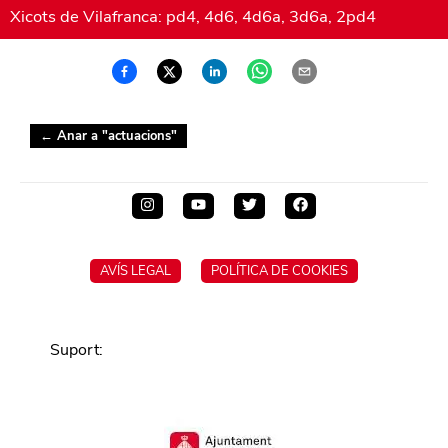
Xicots de Vilafranca: pd4, 4d6, 4d6a, 3d6a, 2pd4
← Anar a "
actuacions
"
AVÍS LEGAL
POLÍTICA DE COOKIES
Suport
: