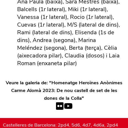
Ana Paula (baixa), Sara Mestres (baixa),
Balcells (1r lateral), Miki (1r lateral),
Vanessa (1r lateral), Rocio (1r lateral),
Cuevas (1r lateral), M/S (lateral de dins),
Rami (lateral de dins), Elisenda (1s de
dins), Andrea (segona), Marina
Meléndez (segona), Berta (terça), Cèlia
(aixecadora pilar), Claudia (dosos) i Laia
Roman (enxaneta pilar)
Veure la galeria de: "
Homenatge Heroïnes Anònimes
Carme Alomà 2023: De nou castell de set de les
dones de la Colla
"
Castelleres de Barcelona: 2pd4, 5d6, 4d7, 4d6a, 2pd4