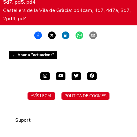
5d7, pd5, pd4
Castellers de la Vila de Gràcia: pd4cam, 4d7, 4d7a, 3d7,
2pd4, pd4
← Anar a "
actuacions
"
AVÍS LEGAL
POLÍTICA DE COOKIES
Suport
: