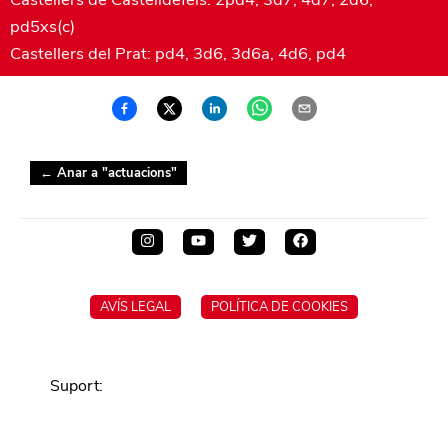
pd5xs(c)
Castellers del Prat: pd4, 3d6, 3d6a, 4d6, pd4
← Anar a "
actuacions
"
AVÍS LEGAL
POLÍTICA DE COOKIES
Suport
: