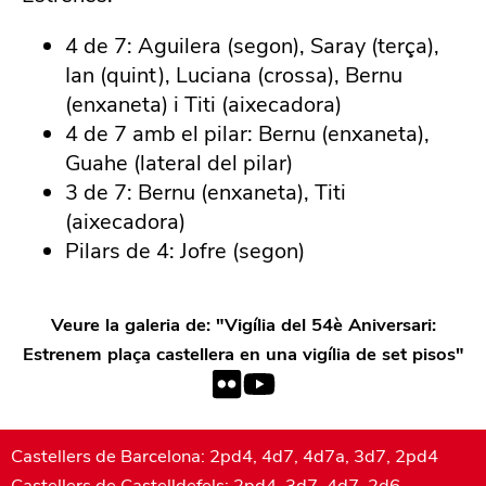
4 de 7: Aguilera (segon), Saray (terça),
Ian (quint), Luciana (crossa), Bernu
(enxaneta) i Titi (aixecadora)
4 de 7 amb el pilar: Bernu (enxaneta),
Guahe (lateral del pilar)
3 de 7: Bernu (enxaneta), Titi
(aixecadora)
Pilars de 4: Jofre (segon)
Veure la galeria de: "
Vigília del 54è Aniversari:
Estrenem plaça castellera en una vigília de set pisos
"
Castellers de Barcelona: 2pd4, 4d7, 4d7a, 3d7, 2pd4
Castellers de Castelldefels: 2pd4, 3d7, 4d7, 2d6,