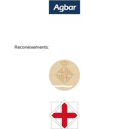
Reconeixements
: