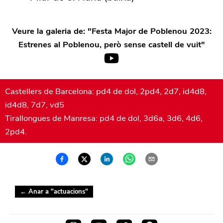
Veure la galeria de: "
Festa Major de Poblenou 2023:
Estrenes al Poblenou, però sense castell de vuit
"
Castellers de Barcelona: pd4 de dol, 2pd4, 2d7, id4d8,
id4d8, 7d7, vd5
Tirallongues de Manresa: pd4 de dol, 3d6a, 3d6, 4d6,
2pd4.
← Anar a "
actuacions
"