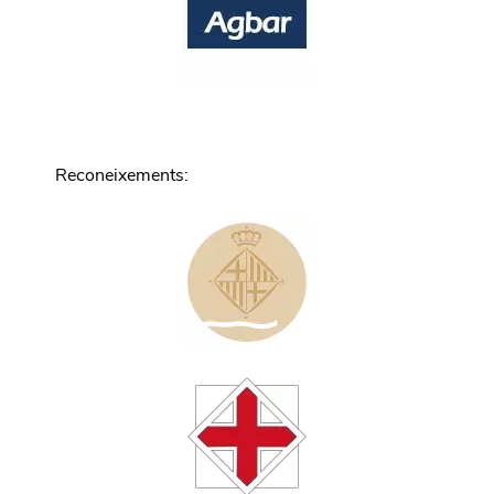
Reconeixements
: