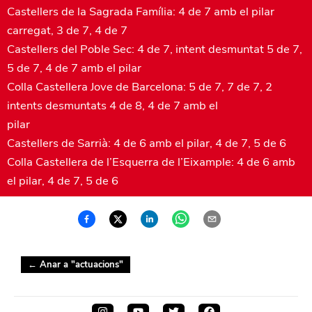
Castellers de la Sagrada Família: 4 de 7 amb el pilar
carregat, 3 de 7, 4 de 7
Castellers del Poble Sec: 4 de 7, intent desmuntat 5 de 7,
5 de 7, 4 de 7 amb el pilar
Colla Castellera Jove de Barcelona: 5 de 7, 7 de 7, 2
intents desmuntats 4 de 8, 4 de 7 amb el
pilar
Castellers de Sarrià: 4 de 6 amb el pilar, 4 de 7, 5 de 6
Colla Castellera de l’Esquerra de l’Eixample: 4 de 6 amb
el pilar, 4 de 7, 5 de 6
← Anar a "
actuacions
"