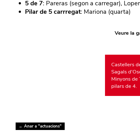
5 de 7
: Pareras (segon a carregar), Loper
Pilar de 5 carrregat
: Mariona (quarta)
Veure la ga
Castellers de
Sagals d'Oso
Minyons de T
pilars de 4.
← Anar a "
actuacions
"