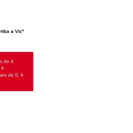
riba a Vic
"
rs de 4
 4
ars de 5, 4