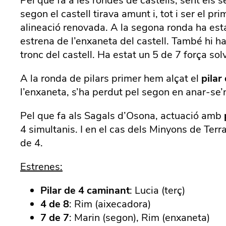
Pel que fa a les rondes de castells, sent els
segon el castell tirava amunt i, tot i ser el 
alineació renovada. A la segona ronda ha esta
estrena de l’enxaneta del castell. També hi ha 
tronc del castell. Ha estat un 5 de 7 força so
A la ronda de pilars primer hem alçat el
pilar
l’enxaneta, s’ha perdut pel segon en anar-se’n
Pel que fa als Sagals d’Osona, actuació amb
4 simultanis. I en el cas dels Minyons de Terr
de 4.
Estrenes:
Pilar de 4 caminant
: Lucia (terç)
4 de 8
: Rim (aixecadora)
7 de 7
: Marin (segon), Rim (enxaneta)