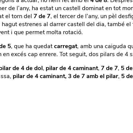
 segons a actuar, ho hem fet amb el
4 de 8
. Després
primer de l’any, ha estat un castell dominat en tot 
t el torn del
7 de 7
, el tercer de l’any, un pèl de
hagut estrenes al darrer castell del dia, també el 
lvent i que permet molta rotació.
 de 5
, que ha quedat
carregat
, amb una caiguda qu
 en excés cap enrere. Tot seguit, dos pilars de 4 
pilar de 4 de dol
,
pilar de 4 caminant
,
7 de 7
,
5 de
assa,
pilar de 4 caminant,
3 de 7 amb el pilar
,
5 de