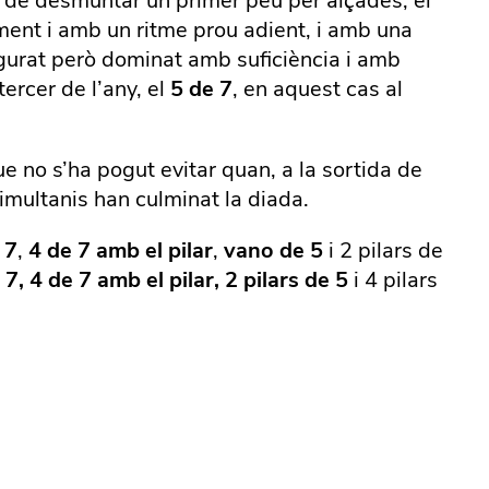
 de desmuntar un primer peu per alçades, el
moment i amb un ritme prou adient, i amb una
sfigurat però dominat amb suficiència i amb
tercer de l’any, el
5 de 7
, en aquest cas al
e no s’ha pogut evitar quan, a la sortida de
simultanis han culminat la diada.
 7
,
4 de 7 amb el pilar
,
vano de 5
i 2 pilars de
 7, 4 de 7 amb el pilar, 2 pilars de 5
i 4 pilars