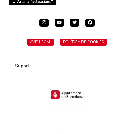
← Anar a "
actuacions
"
AVÍS LEGAL
POLÍTICA DE COOKIES
Suport
: