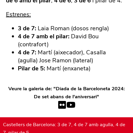
de 6 amb el pilar
,
4 de 6
,
3 de 6
i pilar de 4.
Estrenes:
3 de 7:
Laia Roman (dosos rengla)
4 de 7 amb el pilar:
David Bou
(contrafort)
4 de 7:
Martí (aixecador), Casalla
(agulla) Jose Ramon (lateral)
Pilar de 5:
Martí (enxaneta)
Veure la galeria de: "
Diada de la Barceloneta 2024:
De set abans de l'aniversari
"
Castellers de Barcelona: 3 de 7, 4 de 7 amb agulla, 4 de
7, pilar de 5