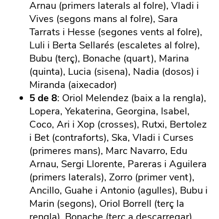
Arnau (primers laterals al folre), Vladi i
Vives (segons mans al folre), Sara
Tarrats i Hesse (segones vents al folre),
Luli i Berta Sellarés (escaletes al folre),
Bubu (terç), Bonache (quart), Marina
(quinta), Lucia (sisena), Nadia (dosos) i
Miranda (aixecador)
5 de 8
: Oriol Melendez (baix a la rengla),
Lopera, Yekaterina, Georgina, Isabel,
Coco, Ari i Xop (crosses), Rutxi, Bertolez
i Bet (contraforts), Ska, Vladi i Curses
(primeres mans), Marc Navarro, Edu
Arnau, Sergi Llorente, Pareras i Aguilera
(primers laterals), Zorro (primer vent),
Ancillo, Guahe i Antonio (agulles), Bubu i
Marin (segons), Oriol Borrell (terç la
rengla), Bonache (terç a descarregar),