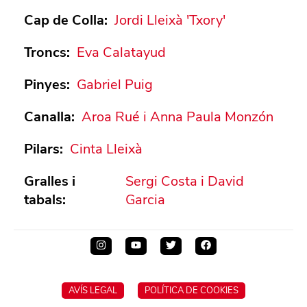
Cap de Colla
:
Jordi Lleixà 'Txory'
Troncs
:
Eva Calatayud
Pinyes
:
Gabriel Puig
Canalla
:
Aroa Rué i Anna Paula Monzón
Pilars
:
Cinta Lleixà
Gralles i
Sergi Costa i David
tabals
:
Garcia
AVÍS LEGAL
POLÍTICA DE COOKIES