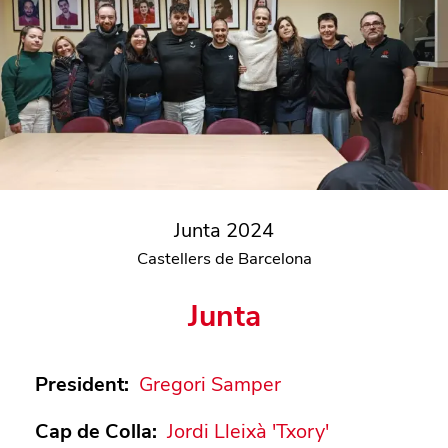
Junta 2024
Castellers de Barcelona
Junta
President
:
Gregori Samper
Cap de Colla
:
Jordi Lleixà 'Txory'