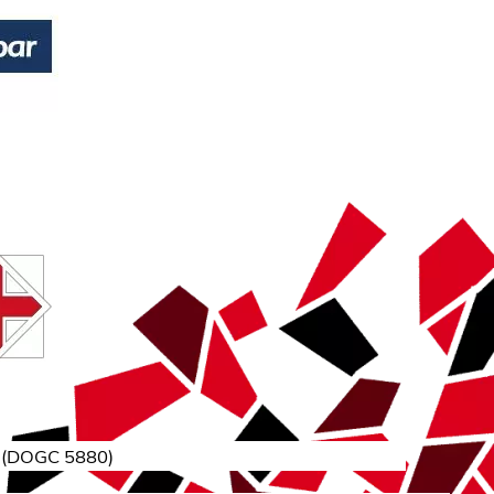
(
DOGC 5880
)