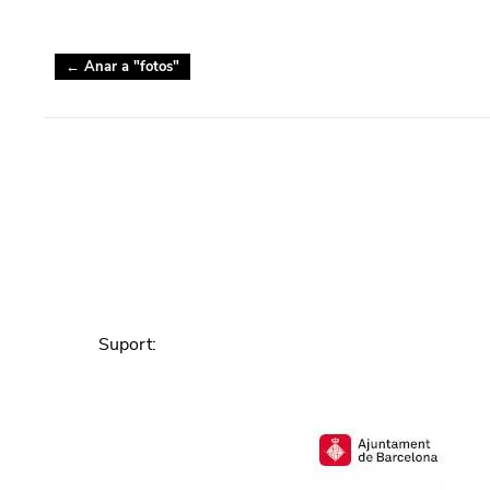
← Anar a "
fotos
"
Suport
: