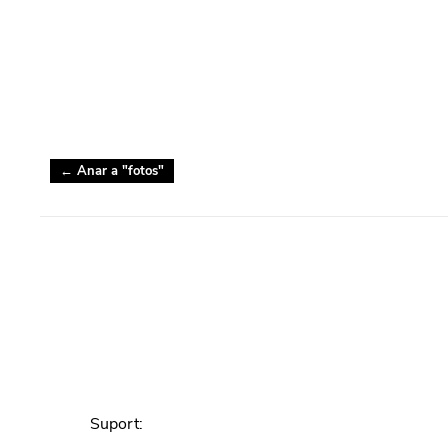
← Anar a "
fotos
"
Suport
: