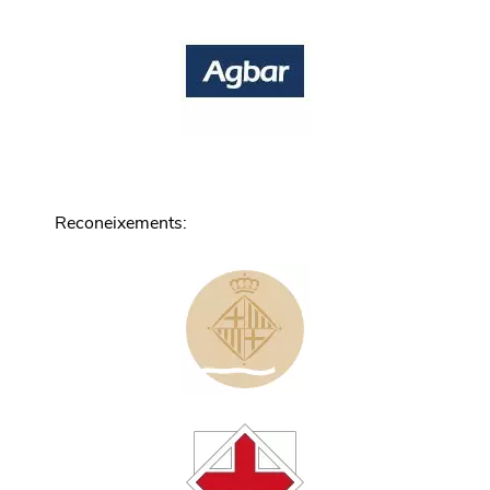
Reconeixements
: