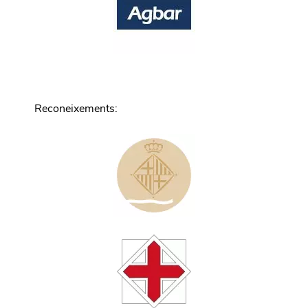
Reconeixements
: