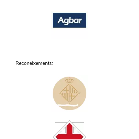
Reconeixements
: