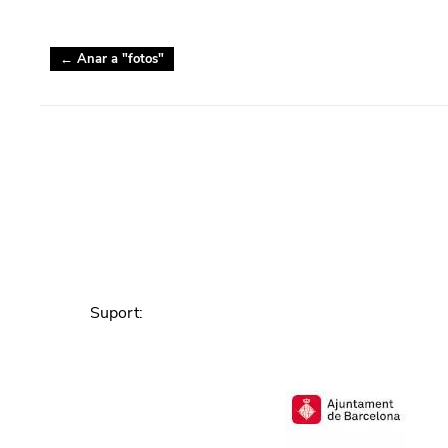
← Anar a "
fotos
"
Suport
: