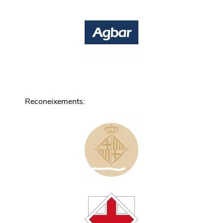
Reconeixements
: