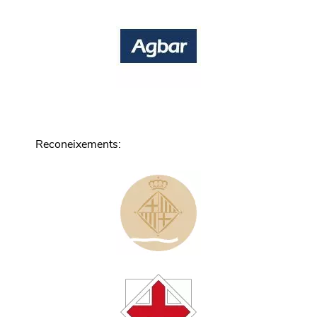
Reconeixements
: