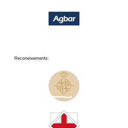
Reconeixements
: