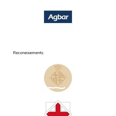
Reconeixements
: