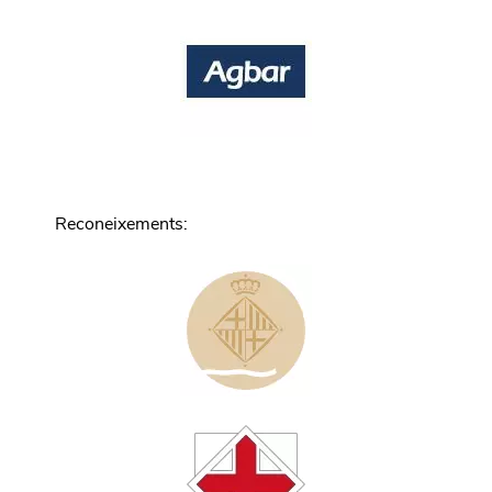
Reconeixements
: