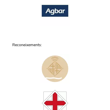
Reconeixements
: