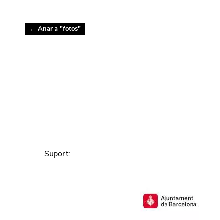
← Anar a "
fotos
"
Suport
: