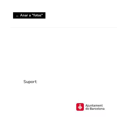
← Anar a "
fotos
"
Suport
: