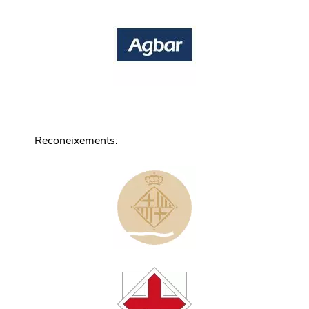
Reconeixements
: