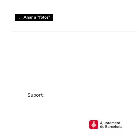
← Anar a "
fotos
"
Suport
: