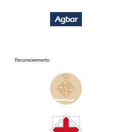
Reconeixements
: