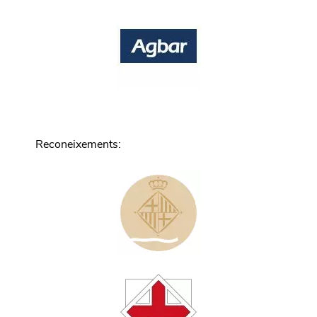
Reconeixements
: