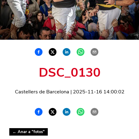
DSC_0130
Castellers de Barcelona
|
2025-11-16 14:00:02
← Anar a "
fotos
"