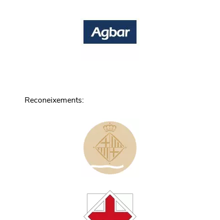
Reconeixements
: