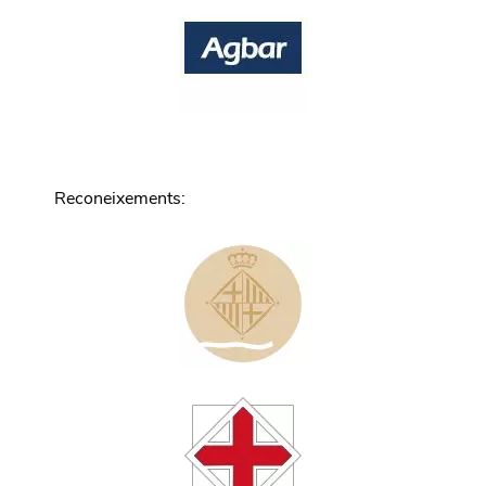
Reconeixements
: