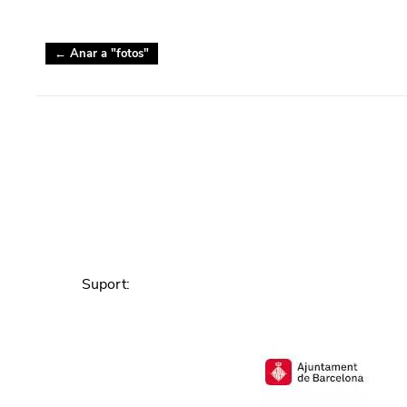
← Anar a "
fotos
"
Suport
: