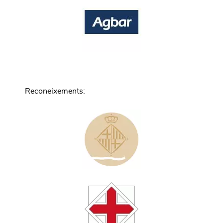
Reconeixements
: