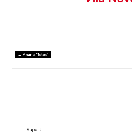
← Anar a "
fotos
"
Suport
: