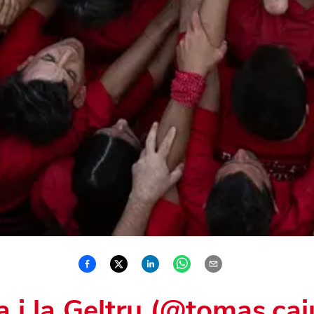
a i la Geltru (@tomas.caj