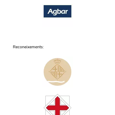
Reconeixements
: