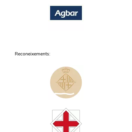
Reconeixements
: