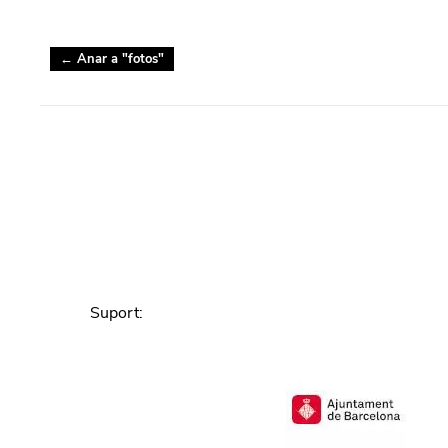
← Anar a "
fotos
"
Suport
: