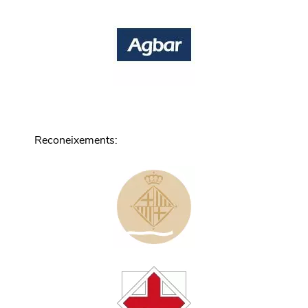
Reconeixements
: