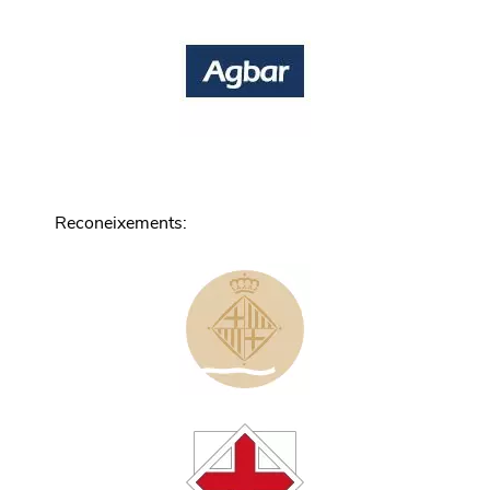
Reconeixements
: