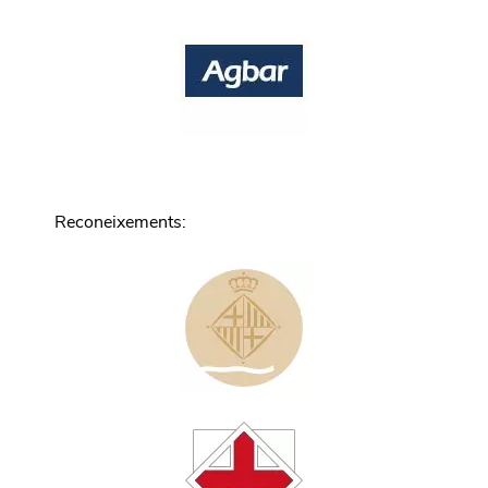
Reconeixements
: