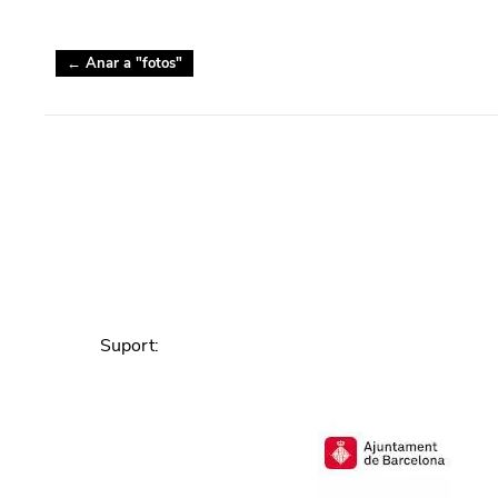
← Anar a "
fotos
"
Suport
: