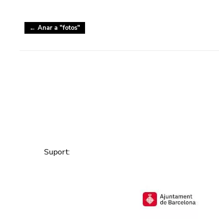
← Anar a "
fotos
"
Suport
: