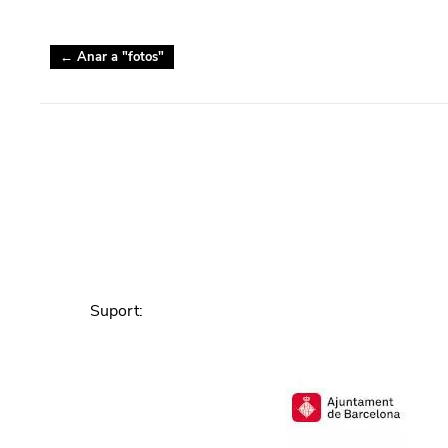
← Anar a "
fotos
"
Suport
: