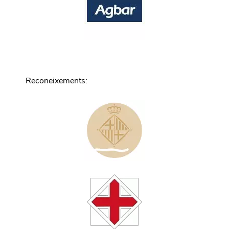
Reconeixements
: