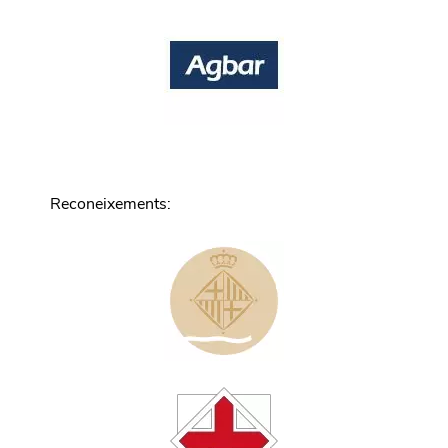
Reconeixements
: