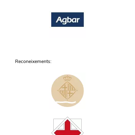
Reconeixements
: